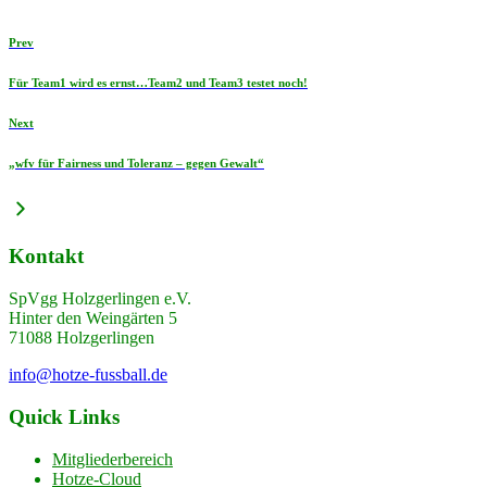
Prev
Für Team1 wird es ernst…Team2 und Team3 testet noch!
Next
„wfv für Fairness und Toleranz – gegen Gewalt“
Kontakt
SpVgg Holzgerlingen e.V.
Hinter den Weingärten 5
71088 Holzgerlingen
info@hotze-fussball.de
Quick Links
Mitgliederbereich
Hotze-Cloud