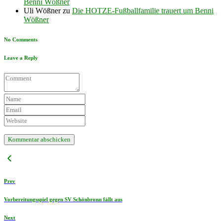
Benni Wößner
Uli Wößner
zu
Die HOTZE-Fußballfamilie trauert um Benni
Wößner
No Comments
Leave a Reply
Prev
Vorbereitungsspiel gegen SV Schönbronn fällt aus
Next