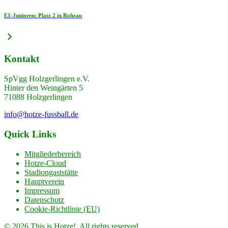
E1-Junioren: Platz 2 in Rohrau
Kontakt
SpVgg Holzgerlingen e.V.
Hinter den Weingärten 5
71088 Holzgerlingen
info@hotze-fussball.de
Quick Links
Mitgliederbereich
Hotze-Cloud
Stadiongaststätte
Hauptverein
Impressum
Datenschutz
Cookie-Richtlinie (EU)
© 2026 This is Hotze!. All rights reserved.