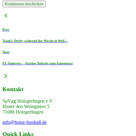
Prev
Team2: Derby während der Woche in Weil…
Next
E1-Junioren – Starker Auftritt zum Saisonstart
Kontakt
SpVgg Holzgerlingen e.V.
Hinter den Weingärten 5
71088 Holzgerlingen
info@hotze-fussball.de
Quick Links