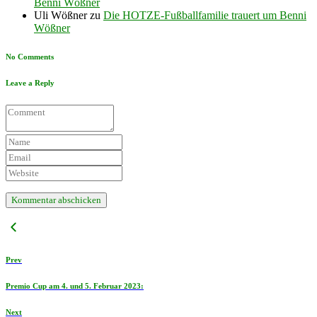
Benni Wößner
Uli Wößner
zu
Die HOTZE-Fußballfamilie trauert um Benni
Wößner
No Comments
Leave a Reply
Prev
Premio Cup am 4. und 5. Februar 2023:
Next