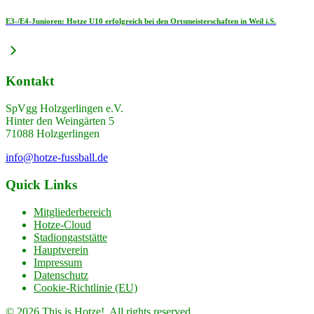
E3-/E4-Junioren: Hotze U10 erfolgreich bei den Ortsmeisterschaften in Weil i.S.
Kontakt
SpVgg Holzgerlingen e.V.
Hinter den Weingärten 5
71088 Holzgerlingen
info@hotze-fussball.de
Quick Links
Mitgliederbereich
Hotze-Cloud
Stadiongaststätte
Hauptverein
Impressum
Datenschutz
Cookie-Richtlinie (EU)
© 2026 This is Hotze!. All rights reserved.