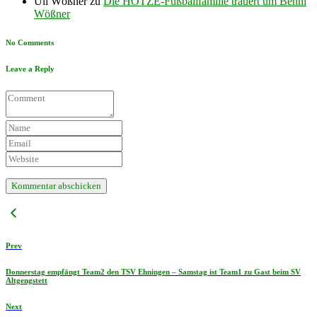
Uli Wößner
zu
Die HOTZE-Fußballfamilie trauert um Benni
Wößner
No Comments
Leave a Reply
Prev
Donnerstag empfängt Team2 den TSV Ehningen – Samstag ist Team1 zu Gast beim SV
Altgengstett
Next