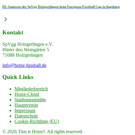
D1-Junioren der SpVgg Holzgerlingen beim European Football Cup in Augsburg
Kontakt
SpVgg Holzgerlingen e.V.
Hinter den Weingärten 5
71088 Holzgerlingen
info@hotze-fussball.de
Quick Links
Mitgliederbereich
Hotze-Cloud
Stadiongaststätte
Hauptverein
Impressum
Datenschutz
Cookie-Richtlinie (EU)
© 2026 This is Hotze!. All rights reserved.