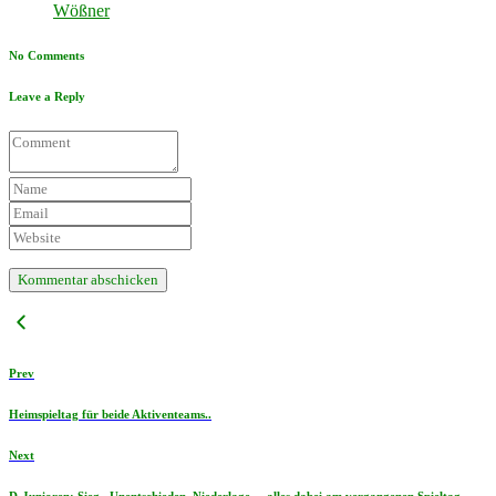
Wößner
No Comments
Leave a Reply
Prev
Heimspieltag für beide Aktiventeams..
Next
D-Junioren: Sieg , Unentschieden, Niederlage – alles dabei am vergangenen Spieltag