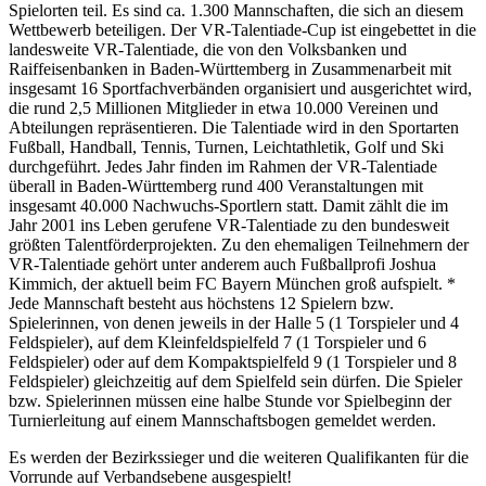
Spielorten teil. Es sind ca. 1.300 Mannschaften, die sich an diesem
Wettbewerb beteiligen. Der VR-Talentiade-Cup ist eingebettet in die
landesweite VR-Talentiade, die von den Volksbanken und
Raiffeisenbanken in Baden-Württemberg in Zusammenarbeit mit
insgesamt 16 Sportfachverbänden organisiert und ausgerichtet wird,
die rund 2,5 Millionen Mitglieder in etwa 10.000 Vereinen und
Abteilungen repräsentieren. Die Talentiade wird in den Sportarten
Fußball, Handball, Tennis, Turnen, Leichtathletik, Golf und Ski
durchgeführt. Jedes Jahr finden im Rahmen der VR-Talentiade
überall in Baden-Württemberg rund 400 Veranstaltungen mit
insgesamt 40.000 Nachwuchs-Sportlern statt. Damit zählt die im
Jahr 2001 ins Leben gerufene VR-Talentiade zu den bundesweit
größten Talentförderprojekten. Zu den ehemaligen Teilnehmern der
VR-Talentiade gehört unter anderem auch Fußballprofi Joshua
Kimmich, der aktuell beim FC Bayern München groß aufspielt. *
Jede Mannschaft besteht aus höchstens 12 Spielern bzw.
Spielerinnen, von denen jeweils in der Halle 5 (1 Torspieler und 4
Feldspieler), auf dem Kleinfeldspielfeld 7 (1 Torspieler und 6
Feldspieler) oder auf dem Kompaktspielfeld 9 (1 Torspieler und 8
Feldspieler) gleichzeitig auf dem Spielfeld sein dürfen. Die Spieler
bzw. Spielerinnen müssen eine halbe Stunde vor Spielbeginn der
Turnierleitung auf einem Mannschaftsbogen gemeldet werden.
Es werden der Bezirkssieger und die weiteren Qualifikanten für die
Vorrunde auf Verbandsebene ausgespielt!