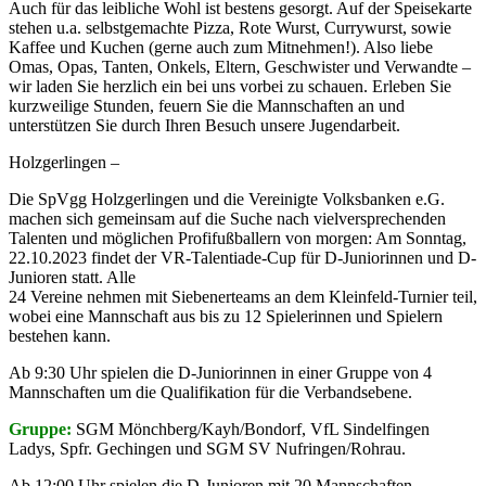
Auch für das leibliche Wohl ist bestens gesorgt. Auf der Speisekarte
stehen u.a. selbstgemachte Pizza, Rote Wurst, Currywurst, sowie
Kaffee und Kuchen (gerne auch zum Mitnehmen!). Also liebe
Omas, Opas, Tanten, Onkels, Eltern, Geschwister und Verwandte –
wir laden Sie herzlich ein bei uns vorbei zu schauen. Erleben Sie
kurzweilige Stunden, feuern Sie die Mannschaften an und
unterstützen Sie durch Ihren Besuch unsere Jugendarbeit.
Holzgerlingen –
Die SpVgg Holzgerlingen und die Vereinigte Volksbanken e.G.
machen sich gemeinsam auf die Suche nach vielversprechenden
Talenten und möglichen Profifußballern von morgen: Am Sonntag,
22.10.2023 findet der VR-Talentiade-Cup für D-Juniorinnen und D-
Junioren statt. Alle
24 Vereine nehmen mit Siebenerteams an dem Kleinfeld-Turnier teil,
wobei eine Mannschaft aus bis zu 12 Spielerinnen und Spielern
bestehen kann.
Ab 9:30 Uhr spielen die D-Juniorinnen in einer Gruppe von 4
Mannschaften um die Qualifikation für die Verbandsebene.
Gruppe:
SGM Mönchberg/Kayh/Bondorf, VfL Sindelfingen
Ladys, Spfr. Gechingen und SGM SV Nufringen/Rohrau.
Ab 12:00 Uhr spielen die D-Junioren mit 20 Mannschaften,