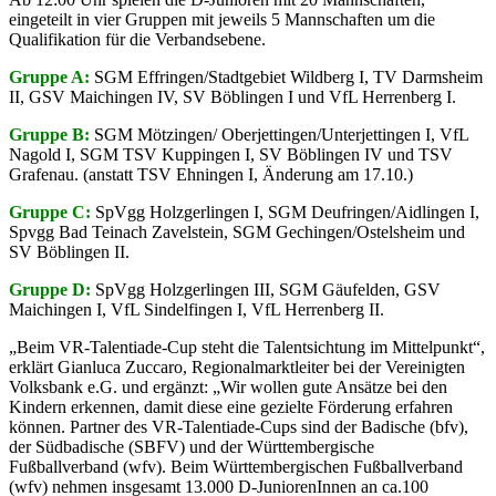
eingeteilt in vier Gruppen mit jeweils 5 Mannschaften um die
Qualifikation für die Verbandsebene.
Gruppe A:
SGM Effringen/Stadtgebiet Wildberg I, TV Darmsheim
II, GSV Maichingen IV, SV Böblingen I und VfL Herrenberg I.
Gruppe B:
SGM Mötzingen/ Oberjettingen/Unterjettingen I, VfL
Nagold I, SGM TSV Kuppingen I, SV Böblingen IV und TSV
Grafenau. (anstatt TSV Ehningen I, Änderung am 17.10.)
Gruppe C:
SpVgg Holzgerlingen I, SGM Deufringen/Aidlingen I,
Spvgg Bad Teinach Zavelstein, SGM Gechingen/Ostelsheim und
SV Böblingen II.
Gruppe D:
SpVgg Holzgerlingen III, SGM Gäufelden, GSV
Maichingen I, VfL Sindelfingen I, VfL Herrenberg II.
„Beim VR-Talentiade-Cup steht die Talentsichtung im Mittelpunkt“,
erklärt
Gianluca Zuccaro, Regionalmarktleiter bei der Vereinigten
Volksbank e.G. und ergänzt: „Wir wollen gute Ansätze bei den
Kindern erkennen, damit diese eine gezielte Förderung erfahren
können. Partner des VR-Talentiade-Cups sind der Badische (bfv),
der Südbadische (SBFV) und der Württembergische
Fußballverband (wfv). Beim Württembergischen Fußballverband
(wfv) nehmen insgesamt 13.000 D-JuniorenInnen an ca.100