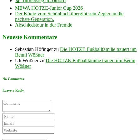
🏆 Turniersieg in Altdorf!
MEWA HOTZE-Junior Cup 2026
Der König vom Schönbuch übergibt sein Zepter an die
nächste Generation.
Abschiedstour in der Fremde
Neueste Kommentare
Sebastian Höfinger
zu
Die HOTZE-Fußballfamilie trauert um
Benni Wößner
Uli Wößner
zu
Die HOTZE-Fußballfamilie trauert um Benni
Wößner
No Comments
Leave a Reply