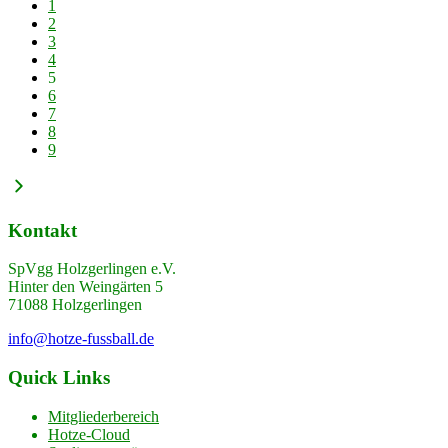
1
2
3
4
5
6
7
8
9
Kontakt
SpVgg Holzgerlingen e.V.
Hinter den Weingärten 5
71088 Holzgerlingen
info@hotze-fussball.de
Quick Links
Mitgliederbereich
Hotze-Cloud