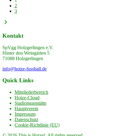
1
2
3
Kontakt
SpVgg Holzgerlingen e.V.
Hinter den Weingärten 5
71088 Holzgerlingen
info@hotze-fussball.de
Quick Links
Mitgliederbereich
Hotze-Cloud
Stadiongaststätte
Hauptverein
Impressum
Datenschutz
Cookie-Richtlinie (EU)
© 2026 This is Hotze!. All rights reserved.