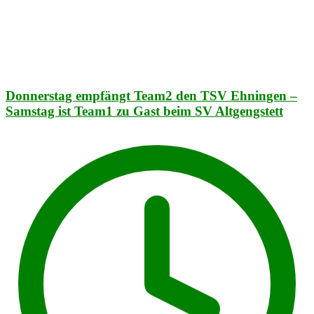
Donnerstag empfängt Team2 den TSV Ehningen –
Samstag ist Team1 zu Gast beim SV Altgengstett