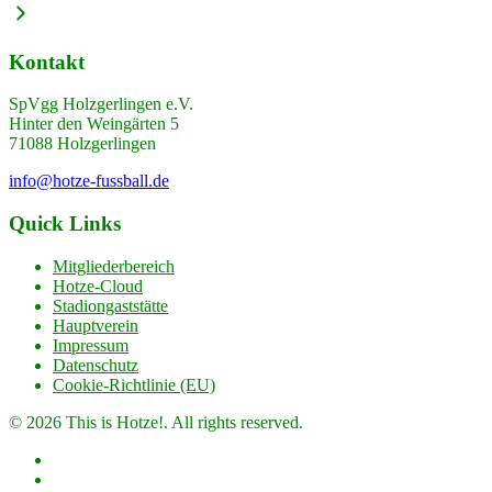
Kontakt
SpVgg Holzgerlingen e.V.
Hinter den Weingärten 5
71088 Holzgerlingen
info@hotze-fussball.de
Quick Links
Mitgliederbereich
Hotze-Cloud
Stadiongaststätte
Hauptverein
Impressum
Datenschutz
Cookie-Richtlinie (EU)
© 2026 This is Hotze!. All rights reserved.