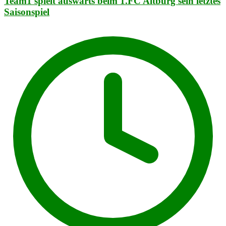
Team1 spielt auswärts beim 1.FC Altburg sein letztes
Saisonspiel