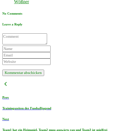
Wößner
No Comments
Leave a Reply
Prev
Trainingszeiten der Fussballjugend
Next
Team1 hat ein Heimspiel, Team2 muss auswärts ran und Team3 ist spielfrei