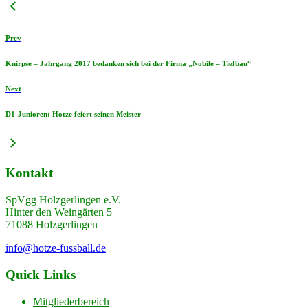
Prev
Knirpse – Jahrgang 2017 bedanken sich bei der Firma „Nobile – Tiefbau“
Next
D1-Junioren: Hotze feiert seinen Meister
Kontakt
SpVgg Holzgerlingen e.V.
Hinter den Weingärten 5
71088 Holzgerlingen
info@hotze-fussball.de
Quick Links
Mitgliederbereich