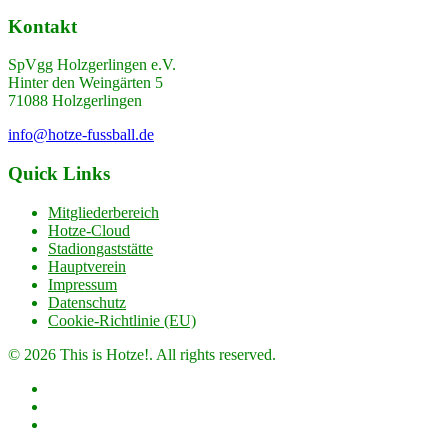
Kontakt
SpVgg Holzgerlingen e.V.
Hinter den Weingärten 5
71088 Holzgerlingen
info@hotze-fussball.de
Quick Links
Mitgliederbereich
Hotze-Cloud
Stadiongaststätte
Hauptverein
Impressum
Datenschutz
Cookie-Richtlinie (EU)
© 2026 This is Hotze!. All rights reserved.