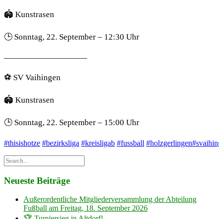
🏟️ Kunstrasen
🕒 Sonntag, 22. September – 12:30 Uhr
——————————
⚽️ SV Vaihingen
🏟️ Kunstrasen
🕒 Sonntag, 22. September – 15:00 Uhr
#thisishotze
#bezirksliga
#kreisligab
#fussball
#holzgerlingen
#svaihi
Neueste Beiträge
Außerordentliche Mitgliederversammlung der Abteilung
Fußball am Freitag, 18. September 2026
🏆 Turniersieg in Altdorf!