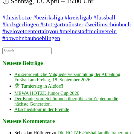
🕒 Sonntag, 13. April – 15:00 Uhr
#thisishotze
#bezirksliga
#kreisligab
#fussball
#holzgerlingen
#stuttgartmünster
#weilimschönbuch
#welovetoentertainyou
#meinestadtmeinverein
#bbwohnbauboeblingen
Neueste Beiträge
Außerordentliche Mitgliederversammlung der Abteilung
Fußball am Freitag, 18. September 2026
🏆 Turniersieg in Altdorf!
MEWA HOTZE-Junior Cup 2026
Der König vom Schönbuch übergibt sein Zepter an die
nächste Generation.
Abschiedstour in der Fremde
Neueste Kommentare
Sebastian Höfinger
zu
Die HOTZE-Fußballfamilie trauert um