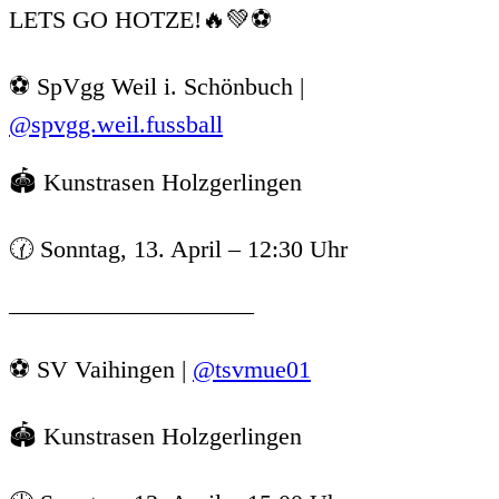
LETS GO HOTZE!🔥💚⚽
⚽️ SpVgg Weil i. Schönbuch |
@spvgg.weil.fussball
🏟️ Kunstrasen Holzgerlingen
🕜 Sonntag, 13. April – 12:30 Uhr
——————————
⚽️ SV Vaihingen |
@tsvmue01
🏟️ Kunstrasen Holzgerlingen