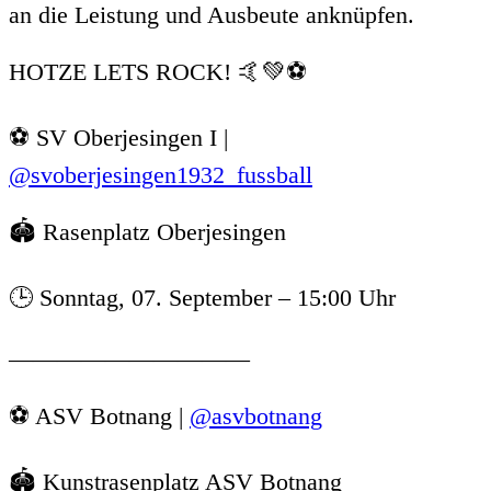
an die Leistung und Ausbeute anknüpfen.
HOTZE LETS ROCK! 🤙💚⚽
⚽️ SV Oberjesingen I |
@svoberjesingen1932_fussball
🏟️ Rasenplatz Oberjesingen
🕒 Sonntag, 07. September – 15:00 Uhr
——————————
⚽️ ASV Botnang |
@asvbotnang
🏟️ Kunstrasenplatz ASV Botnang