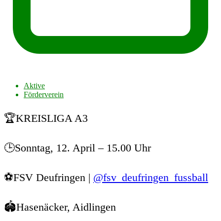
Aktive
Förderverein
🏆KREISLIGA A3
🕒Sonntag, 12. April – 15.00 Uhr
⚽️FSV Deufringen |
@fsv_deufringen_fussball
🏟️Hasenäcker, Aidlingen