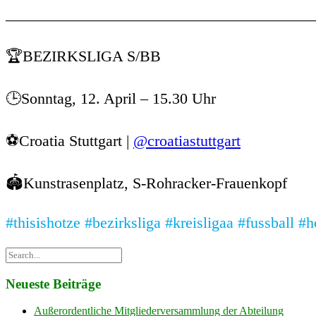
————————————————————
🏆BEZIRKSLIGA S/BB
🕒Sonntag, 12. April – 15.30 Uhr
⚽️Croatia Stuttgart |
@croatiastuttgart
🏟️Kunstrasenplatz, S-Rohracker-Frauenkopf
#thisishotze
#bezirksliga
#kreisligaa
#fussball
#h
Neueste Beiträge
Außerordentliche Mitgliederversammlung der Abteilung