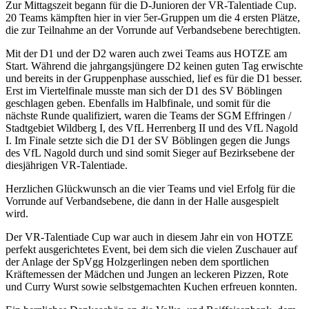
Zur Mittagszeit begann für die D-Junioren der VR-Talentiade Cup.
20 Teams kämpften hier in vier 5er-Gruppen um die 4 ersten Plätze,
die zur Teilnahme an der Vorrunde auf Verbandsebene berechtigten.
Mit der D1 und der D2 waren auch zwei Teams aus HOTZE am
Start. Während die jahrgangsjüngere D2 keinen guten Tag erwischte
und bereits in der Gruppenphase ausschied, lief es für die D1 besser.
Erst im Viertelfinale musste man sich der D1 des SV Böblingen
geschlagen geben. Ebenfalls im Halbfinale, und somit für die
nächste Runde qualifiziert, waren die Teams der SGM Effringen /
Stadtgebiet Wildberg I, des VfL Herrenberg II und des VfL Nagold
I. Im Finale setzte sich die D1 der SV Böblingen gegen die Jungs
des VfL Nagold durch und sind somit Sieger auf Bezirksebene der
diesjährigen VR-Talentiade.
Herzlichen Glückwunsch an die vier Teams und viel Erfolg für die
Vorrunde auf Verbandsebene, die dann in der Halle ausgespielt
wird.
Der VR-Talentiade Cup war auch in diesem Jahr ein von HOTZE
perfekt ausgerichtetes Event, bei dem sich die vielen Zuschauer auf
der Anlage der SpVgg Holzgerlingen neben dem sportlichen
Kräftemessen der Mädchen und Jungen an leckeren Pizzen, Rote
und Curry Wurst sowie selbstgemachten Kuchen erfreuen konnten.