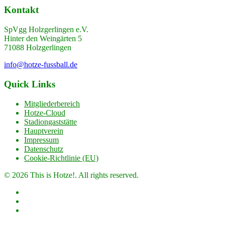
Kontakt
SpVgg Holzgerlingen e.V.
Hinter den Weingärten 5
71088 Holzgerlingen
info@hotze-fussball.de
Quick Links
Mitgliederbereich
Hotze-Cloud
Stadiongaststätte
Hauptverein
Impressum
Datenschutz
Cookie-Richtlinie (EU)
© 2026 This is Hotze!. All rights reserved.